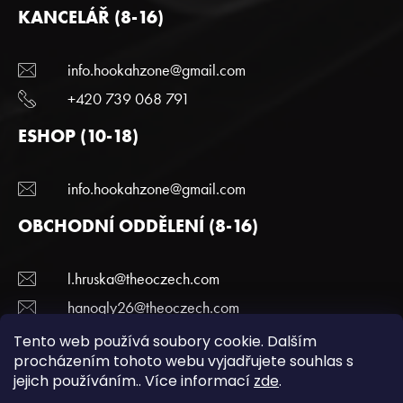
KANCELÁŘ (8-16)
info.hookahzone@gmail.com
+420 739 068 791
ESHOP (10-18)
info.hookahzone@gmail.com
OBCHODNÍ ODDĚLENÍ (8-16)
l.hruska@theoczech.com
hanogly26@theoczech.com
+420 774 395 836
Tento web používá soubory cookie. Dalším
procházením tohoto webu vyjadřujete souhlas s
jejich používáním.. Více informací
zde
.