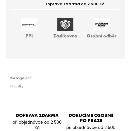
r
u
č
u
j
e
PPL
Zásilkovna
Osobní odběr
m
e
BLACKBURN
100G
-
RED
Kategorie
:
K
Náustky
499
Kč
DOPRAVA ZDARMA
DORUČÍME OSOBNĚ
PO PRAZE
při objednávce od 2 500
při objednávce od 2 500
Kč