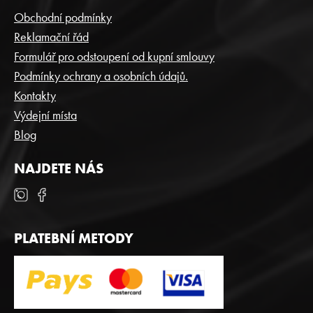
P
Obchodní podmínky
A
Reklamační řád
T
Formulář pro odstoupení od kupní smlouvy
Í
Podmínky ochrany a osobních údajů.
Kontakty
Výdejní místa
Blog
NAJDETE NÁS
PLATEBNÍ METODY