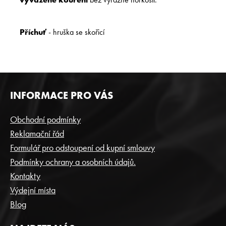
Příchuť
- hruška se skořicí
Z
INFORMACE PRO VÁS
Á
P
Obchodní podmínky
A
Reklamační řád
T
Formulář pro odstoupení od kupní smlouvy
Í
Podmínky ochrany a osobních údajů.
Kontakty
Výdejní místa
Blog