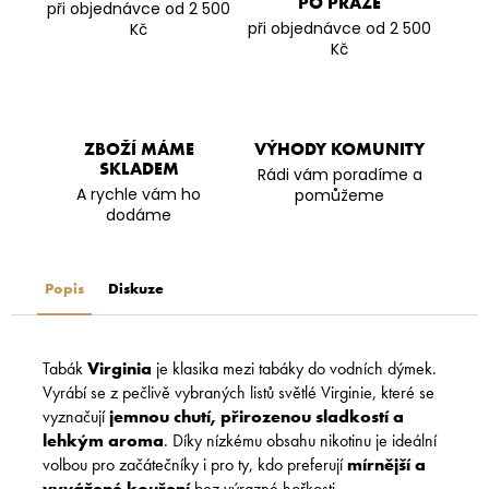
PO PRAZE
při objednávce od 2 500
při objednávce od 2 500
Kč
Kč
ZBOŽÍ MÁME
VÝHODY KOMUNITY
SKLADEM
Rádi vám poradíme a
A rychle vám ho
pomůžeme
dodáme
Popis
Diskuze
Tabák
Virginia
je klasika mezi tabáky do vodních dýmek.
Vyrábí se z pečlivě vybraných listů světlé Virginie, které se
vyznačují
jemnou chutí, přirozenou sladkostí a
lehkým aroma
. Díky nízkému obsahu nikotinu je ideální
volbou pro začátečníky i pro ty, kdo preferují
mírnější a
vyvážené kouření
bez výrazné hořkosti.