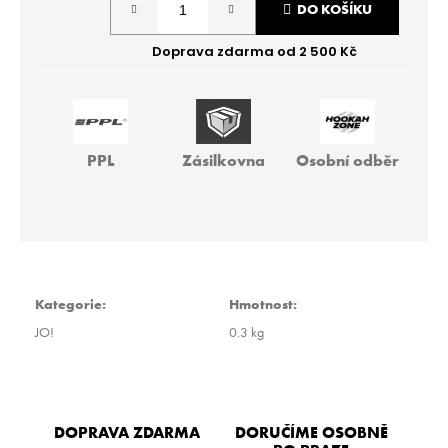
r
DO KOŠÍKU
cena:
u
č
u
j
e
m
e
PPL
Zásilkovna
Osobní odběr
BLACKBURN
100G
-
REAL
P.F.
Kategorie
:
Hmotnost
:
499
Kč
JO!
0.3 kg
DOPRAVA ZDARMA
DORUČÍME OSOBNĚ