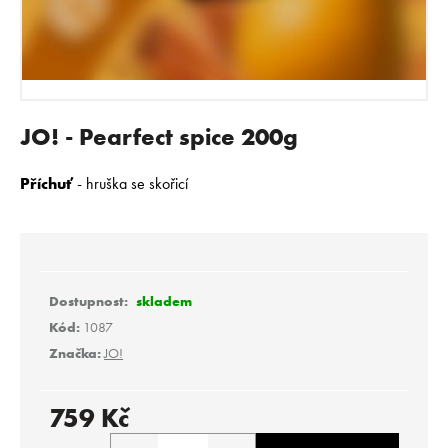
E
N
A
J
Í
JO! - Pearfect spice 200g
T
?
Příchuť
- hruška se skořicí
HLEDAT
skladem
Kód:
1087
Značka:
JO!
D
o
p
759 Kč
o
Měrná