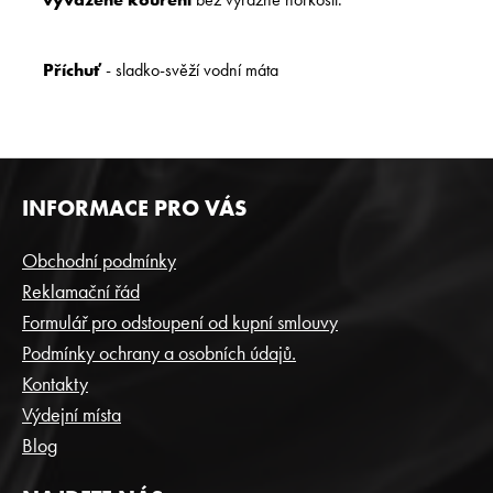
Příchuť
- s
ladko-svěží vodní máta
Z
INFORMACE PRO VÁS
Á
P
Obchodní podmínky
A
Reklamační řád
T
Formulář pro odstoupení od kupní smlouvy
Í
Podmínky ochrany a osobních údajů.
Kontakty
Výdejní místa
Blog