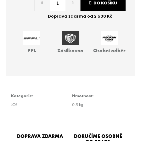
r
DO KOŠÍKU
cena:
u
č
u
j
e
m
e
PPL
Zásilkovna
Osobní odběr
THEO
-
BIG
PIR
40G
Kategorie
:
Hmotnost
:
259
Kč
JO!
0.5 kg
DOPRAVA ZDARMA
DORUČÍME OSOBNĚ