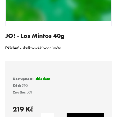
E
N
A
J
Í
JO! - Los Mintos 40g
T
?
Příchuť
- s
ladko-svěží vodní máta
HLEDAT
skladem
Kód:
590
Značka:
JO!
D
o
p
219 Kč
o
Měrná