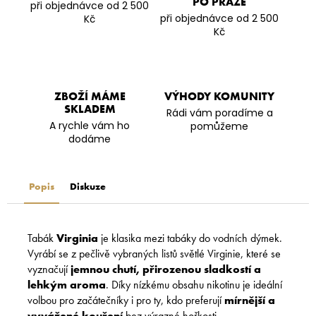
PO PRAZE
při objednávce od 2 500
při objednávce od 2 500
Kč
Kč
ZBOŽÍ MÁME
VÝHODY KOMUNITY
SKLADEM
Rádi vám poradíme a
A rychle vám ho
pomůžeme
dodáme
Popis
Diskuze
Tabák
Virginia
je klasika mezi tabáky do vodních dýmek.
Vyrábí se z pečlivě vybraných listů světlé Virginie, které se
vyznačují
jemnou chutí, přirozenou sladkostí a
lehkým aroma
. Díky nízkému obsahu nikotinu je ideální
volbou pro začátečníky i pro ty, kdo preferují
mírnější a
vyvážené kouření
bez výrazné hořkosti.