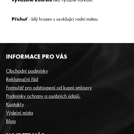
Příchuť
- b
ílý hrozen s osvěžující vodní mátou
Z
INFORMACE PRO VÁS
Á
P
Obchodní podmínky
A
Reklamační řád
T
Formulář pro odstoupení od kupní smlouvy
Í
Podmínky ochrany a osobních údajů.
Kontakty
Výdejní místa
Blog