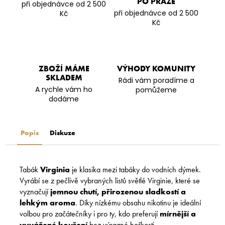
PO PRAZE
při objednávce od 2 500
při objednávce od 2 500
Kč
Kč
ZBOŽÍ MÁME
VÝHODY KOMUNITY
SKLADEM
Rádi vám poradíme a
A rychle vám ho
pomůžeme
dodáme
Popis
Diskuze
Tabák
Virginia
je klasika mezi tabáky do vodních dýmek.
Vyrábí se z pečlivě vybraných listů světlé Virginie, které se
vyznačují
jemnou chutí, přirozenou sladkostí a
lehkým aroma
. Díky nízkému obsahu nikotinu je ideální
volbou pro začátečníky i pro ty, kdo preferují
mírnější a
vyvážené kouření
bez výrazné hořkosti.