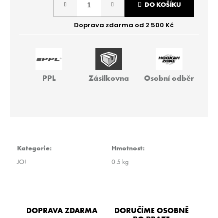
r
DO KOŠÍKU
cena:
u
č
u
j
e
m
e
PPL
Zásilkovna
Osobní odběr
SARMA
360
STRONG
–
MONTN
LAVNDR
Kategorie
:
Hmotnost
:
200G
JO!
0.5 kg
929
Kč
DOPRAVA ZDARMA
DORUČÍME OSOBNĚ