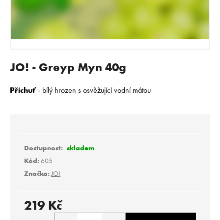
E
N
A
J
Í
JO! - Greyp Myn 40g
T
?
Příchuť
- b
ílý hrozen s osvěžující vodní mátou
HLEDAT
skladem
Kód:
605
Značka:
JO!
D
o
p
219 Kč
o
Měrná