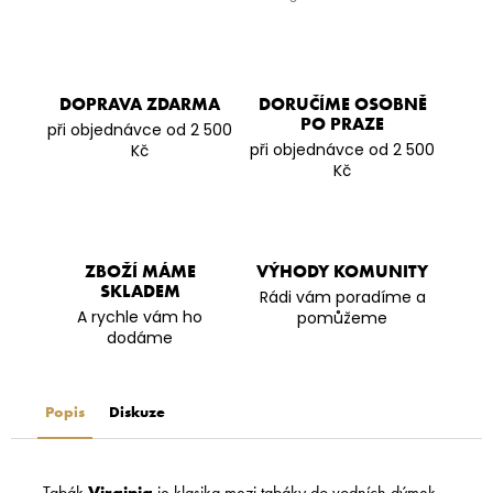
DOPRAVA ZDARMA
DORUČÍME OSOBNĚ
PO PRAZE
při objednávce od 2 500
při objednávce od 2 500
Kč
Kč
ZBOŽÍ MÁME
VÝHODY KOMUNITY
SKLADEM
Rádi vám poradíme a
A rychle vám ho
pomůžeme
dodáme
Popis
Diskuze
Tabák
Virginia
je klasika mezi tabáky do vodních dýmek.