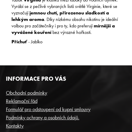
Vyrábí se z pečlivě vybraných listů světlé Virginie, které se
vyznačují
jemnou chutí, přirozenou sladkostí a
lehkým aroma
. Díky nízkému obsahu nikotinu je ideální
volbou pro začátečníky i pro ty, kdo preferují
mírnější a
vyvážené kouření
bez výrazné hořkosti.
Příchuť
- Jablko
Z
INFORMACE PRO VÁS
Á
P
Obchodní podmínky
A
Reklamační řád
T
Formulář pro odstoupení od kupní smlouvy
Í
Podmínky ochrany a osobních údajů.
Kontakty