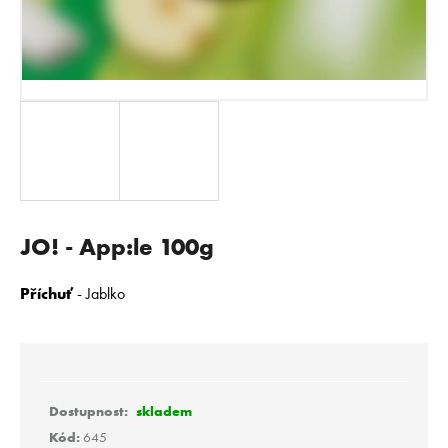
E
N
A
J
Í
T
?
JO! - App:le 100g
HLEDAT
Příchuť
- Jablko
D
o
p
skladem
o
Kód:
645