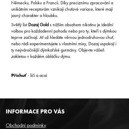
Německu, Polsku a Francii. Díky preciznímu zpracování a
unikátním recepturám vznikají chuťové variace, které mají
jasný charakter a hloubku.
Světlý list
Dozaj Gold
s nižším obsahem nikotinu je ideální
volbou pro každodenní pohodu nebo pro ty, kteří s dýmkou
teprve začínají. Ať už hledáte věrnou jednodruhovou chuť,
nebo rádi experimentujete s vlastními mixy, Dozaj uspokojí i
ty nejnáročnější dýmkařské gurmány. Objevte vášeň
zakletou v každém obláčku dýmu.
Příchuť
- liči a acai
Z
INFORMACE PRO VÁS
Á
P
Obchodní podmínky