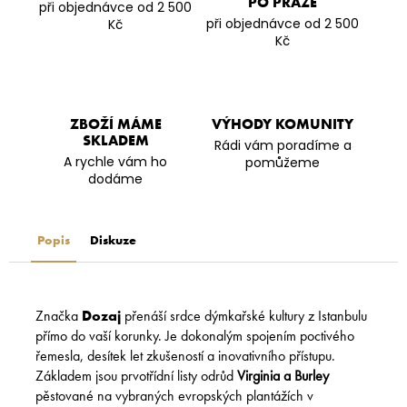
PO PRAZE
při objednávce od 2 500
při objednávce od 2 500
Kč
Kč
ZBOŽÍ MÁME
VÝHODY KOMUNITY
SKLADEM
Rádi vám poradíme a
A rychle vám ho
pomůžeme
dodáme
Popis
Diskuze
Značka
Dozaj
přenáší srdce dýmkařské kultury z Istanbulu
přímo do vaší korunky. Je dokonalým spojením poctivého
řemesla, desítek let zkušeností a inovativního přístupu.
Základem jsou prvotřídní listy odrůd
Virginia a Burley
pěstované na vybraných evropských plantážích v