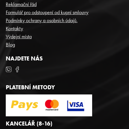
A
Reklamační řád
T
Formulář pro odstoupení od kupní smlouvy
Í
Podmínky ochrany a osobních údajů.
Kontakty
Výdejní místa
Blog
NAJDETE NÁS
PLATEBNÍ METODY
KANCELÁŘ (8-16)