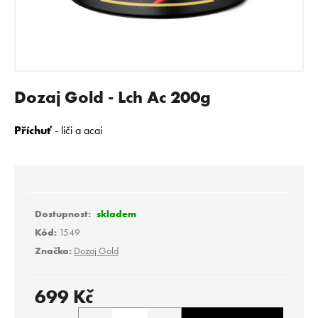
E
N
A
J
Í
Dozaj Gold - Lch Ac 200g
T
?
Příchuť
- liči a acai
HLEDAT
skladem
Kód:
1549
Značka:
Dozaj Gold
D
o
p
699 Kč
o
Měrná