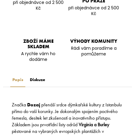
PO PRAZE
při objednávce od 2 500
při objednávce od 2 500
Kč
Kč
ZBOŽÍ MÁME
VÝHODY KOMUNITY
SKLADEM
Rádi vám poradíme a
A rychle vám ho
pomůžeme
dodáme
Popis
Diskuze
Značka
Dozaj
přenáší srdce dýmkařské kultury z Istanbulu
přímo do vaší korunky. Je dokonalým spojením poctivého
řemesla, desítek let zkušeností a inovativního přístupu.
Základem jsou prvotřídní listy odrůd
Virginia a Burley
pěstované na vybraných evropských plantážích v