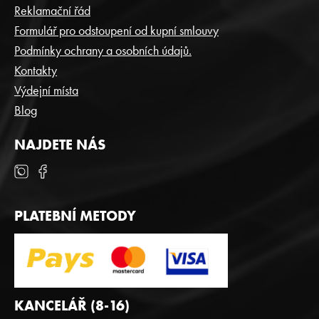
A
Reklamační řád
T
Formulář pro odstoupení od kupní smlouvy
Í
Podmínky ochrany a osobních údajů.
Kontakty
Výdejní místa
Blog
NAJDETE NÁS
PLATEBNÍ METODY
KANCELÁŘ (8-16)