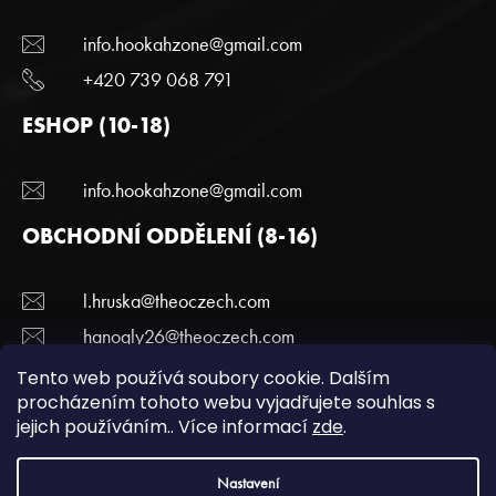
info.hookahzone@gmail.com
+420 739 068 791
ESHOP (10-18)
info.hookahzone@gmail.com
OBCHODNÍ ODDĚLENÍ (8-16)
l.hruska@theoczech.com
hanogly26@theoczech.com
+420 774 395 836
Tento web používá soubory cookie. Dalším
procházením tohoto webu vyjadřujete souhlas s
jejich používáním.. Více informací
zde
.
Copyright 2022 Hookazone.cz. Všechna práva
Nastavení