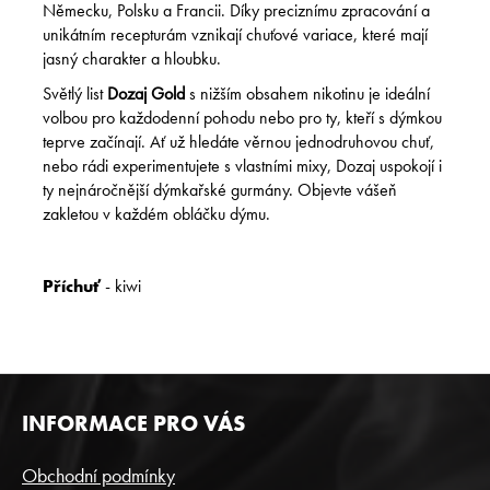
Německu, Polsku a Francii. Díky preciznímu zpracování a
unikátním recepturám vznikají chuťové variace, které mají
jasný charakter a hloubku.
Světlý list
Dozaj Gold
s nižším obsahem nikotinu je ideální
volbou pro každodenní pohodu nebo pro ty, kteří s dýmkou
teprve začínají. Ať už hledáte věrnou jednodruhovou chuť,
nebo rádi experimentujete s vlastními mixy, Dozaj uspokojí i
ty nejnáročnější dýmkařské gurmány. Objevte vášeň
zakletou v každém obláčku dýmu.
Příchuť
- kiwi
Z
INFORMACE PRO VÁS
Á
P
Obchodní podmínky