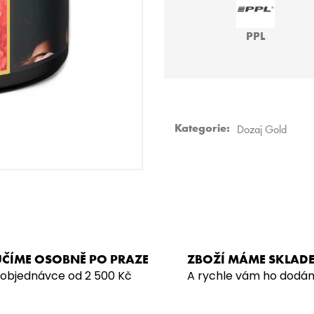
SARMA 360 STRONG – MONTN
SARMA – NDLS 
LAVNDR 200G
879 Kč
PPL
929 Kč
Kategorie
:
Dozaj Gold
ČÍME OSOBNĚ PO PRAZE
ZBOŽÍ MÁME SKLAD
 objednávce od 2 500 Kč
A rychle vám ho dodá