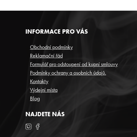
Z
INFORMACE PRO VÁS
Á
P
Obchodní podmínky
Reklamační řád
A
Formulář pro odstoupení od kupní smlouvy
T
Podmínky ochrany a osobních údajů.
Í
Kontakty
Výdejní místa
Blog
NAJDETE NÁS