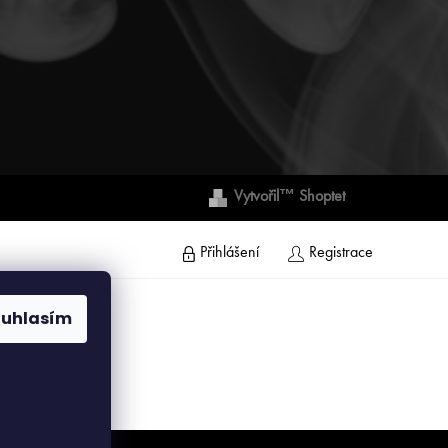
Vytvořil™ Shoptet
Přihlášení
Registrace
ouhlasím