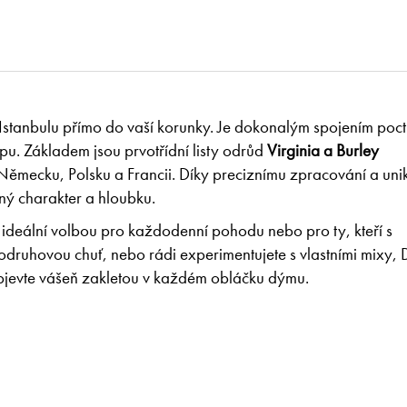
Istanbulu přímo do vaší korunky. Je dokonalým spojením poc
tupu. Základem jsou prvotřídní listy odrůd
Virginia a Burley
ěmecku, Polsku a Francii. Díky preciznímu zpracování a uni
sný charakter a hloubku.
 ideální volbou pro každodenní pohodu nebo pro ty, kteří s
odruhovou chuť, nebo rádi experimentujete s vlastními mixy,
bjevte vášeň zakletou v každém obláčku dýmu.