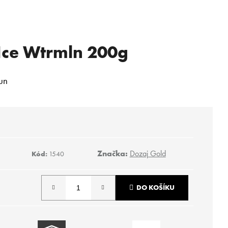
 Ice Wtrmln 200g
un
Značka:
Dozaj Gold
Kód:
1540
DO KOŠÍKU
Následující