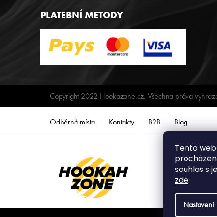
PLATEBNÍ METODY
Copyright 2022 Hookazone.cz. Všechna práva vyhraz
Odběrná místa
Kontakty
B2B
Blog
Tento web 
procházení
souhlas s j
zde
.
Nastavení