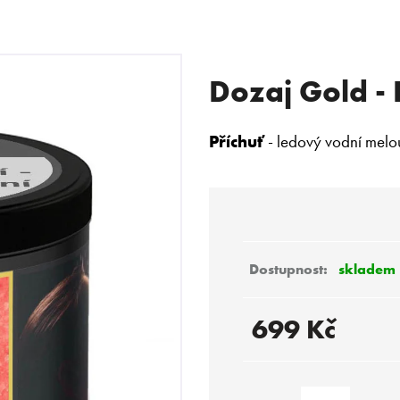
Dozaj Gold -
 POTŘEBUJETE NAJÍT?
Příchuť
- ledový vodní melo
HLEDAT
Doporučujeme
skladem
699 Kč
Měrná
cena: