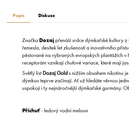
Popis
Diskuze
Značka
Dozaj
přenáší srdce dýmkařské kultury z 
řemesla, desítek let zkušeností a inovativního přís
pěstované na vybraných evropských plantážích v N
recepturám vznikají chuťové variace, které mají ja
Světlý list
Dozaj Gold
s nižším obsahem nikotinu je
dýmkou teprve začínají. Ať už hledáte věrnou jedn
uspokojí i ty nejnáročnější dýmkařské gurmány. O
Příchuť
- ledový vodní meloun