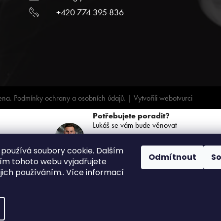
+420 774 395 836
ena.
Podmínky ochrany a osobních údajů.
| Vytvořili
webotvurci
Potřebujete poradit?
Lukáš se vám bude věnovat
+420 739 068 791
používá soubory cookie. Dalším
(PO-PÁ: 8:00 - 16:00)
Odmítnout
S
m tohoto webu vyjadřujete
ejich používáním.. Více informací