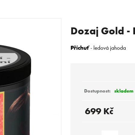
Dozaj Gold - 
 POTŘEBUJETE NAJÍT?
Příchuť
- ledová jahoda
HLEDAT
Doporučujeme
skladem
699 Kč
Měrná
cena: