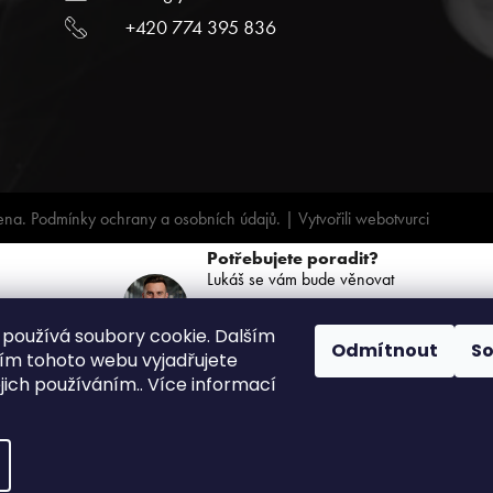
+420 774 395 836
ena.
Podmínky ochrany a osobních údajů.
| Vytvořili
webotvurci
Potřebujete poradit?
Lukáš se vám bude věnovat
+420 739 068 791
používá soubory cookie. Dalším
(PO-PÁ: 8:00 - 16:00)
Odmítnout
S
m tohoto webu vyjadřujete
ejich používáním.. Více informací