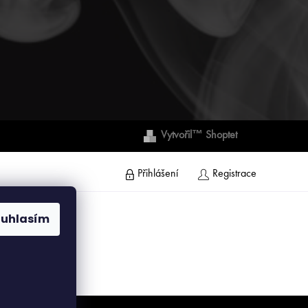
Vytvořil™ Shoptet
Přihlášení
Registrace
ouhlasím