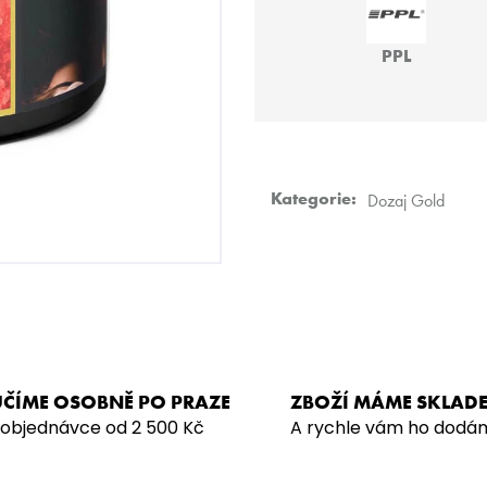
HMS BASIC
JO! - POMEL:LA
499 Kč
219 Kč
PPL
Kategorie
:
Dozaj Gold
ČÍME OSOBNĚ PO PRAZE
ZBOŽÍ MÁME SKLAD
 objednávce od 2 500 Kč
A rychle vám ho dodá