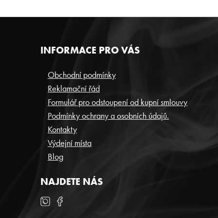
Z
INFORMACE PRO VÁS
Á
P
Obchodní podmínky
Reklamační řád
A
Formulář pro odstoupení od kupní smlouvy
T
Podmínky ochrany a osobních údajů.
Í
Kontakty
Výdejní místa
Blog
NAJDETE NÁS