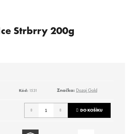
Ice Strbrry 200g
Značka:
Dozaj Gold
Kód:
1531
DO KOŠÍKU
Následující