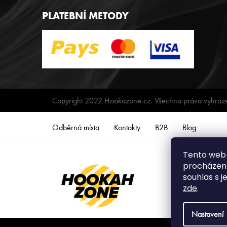
PLATEBNÍ METODY
Copyright 2022 Hookazone.cz. Všechna práva vyhraz
Odběrná místa
Kontakty
B2B
Blog
Tento web 
procházení
souhlas s j
zde
.
Nastavení