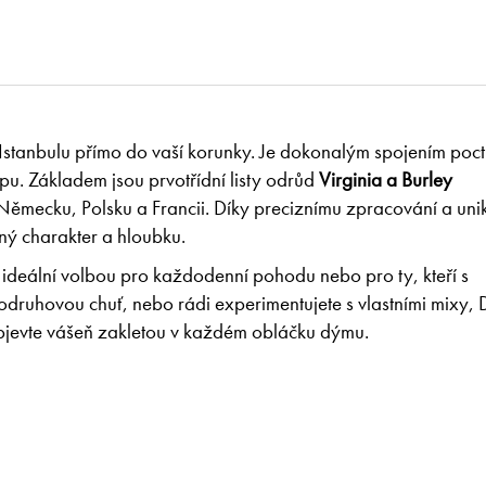
Istanbulu přímo do vaší korunky. Je dokonalým spojením poc
tupu. Základem jsou prvotřídní listy odrůd
Virginia a Burley
ěmecku, Polsku a Francii. Díky preciznímu zpracování a uni
sný charakter a hloubku.
 ideální volbou pro každodenní pohodu nebo pro ty, kteří s
odruhovou chuť, nebo rádi experimentujete s vlastními mixy,
bjevte vášeň zakletou v každém obláčku dýmu.