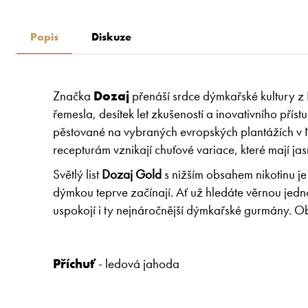
Popis
Diskuze
Značka
Dozaj
přenáší srdce dýmkařské kultury z 
řemesla, desítek let zkušeností a inovativního přís
pěstované na vybraných evropských plantážích v N
recepturám vznikají chuťové variace, které mají ja
Světlý list
Dozaj Gold
s nižším obsahem nikotinu je
dýmkou teprve začínají. Ať už hledáte věrnou jedn
uspokojí i ty nejnáročnější dýmkařské gurmány. O
Příchuť
- ledová jahoda