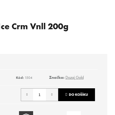
Ice Crm Vnll 200g
a
Značka:
Dozaj Gold
Kód:
1504
DO KOŠÍKU
Následující