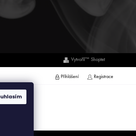
Vytvořil™ Shoptet
Přihlášení
Registrace
ouhlasím