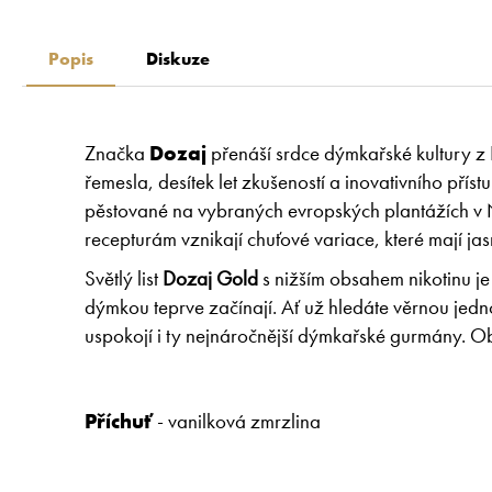
Popis
Diskuze
Značka
Dozaj
přenáší srdce dýmkařské kultury z 
řemesla, desítek let zkušeností a inovativního přís
pěstované na vybraných evropských plantážích v N
recepturám vznikají chuťové variace, které mají ja
Světlý list
Dozaj Gold
s nižším obsahem nikotinu je
dýmkou teprve začínají. Ať už hledáte věrnou jedn
uspokojí i ty nejnáročnější dýmkařské gurmány. O
Příchuť
- vanilková zmrzlina