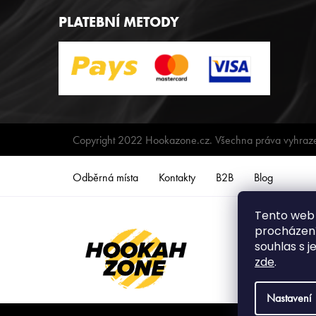
PLATEBNÍ METODY
Copyright 2022 Hookazone.cz. Všechna práva vyhraz
Odběrná místa
Kontakty
B2B
Blog
Tento web 
procházení
souhlas s j
zde
.
Nastavení