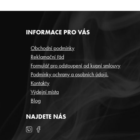
Z
INFORMACE PRO VÁS
Á
P
Obchodní podmínky
Reklamační řád
A
Formulář pro odstoupení od kupní smlouvy
T
Podmínky ochrany a osobních údajů.
Í
Kontakty
Výdejní místa
Blog
NAJDETE NÁS