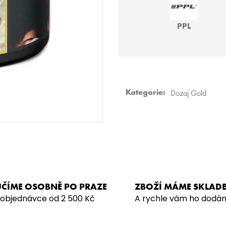
HMS BASIC
JO! - POMEL:LA
499 Kč
219 Kč
PPL
Kategorie
:
Dozaj Gold
ČÍME OSOBNĚ PO PRAZE
ZBOŽÍ MÁME SKLAD
 objednávce od 2 500 Kč
A rychle vám ho dodá