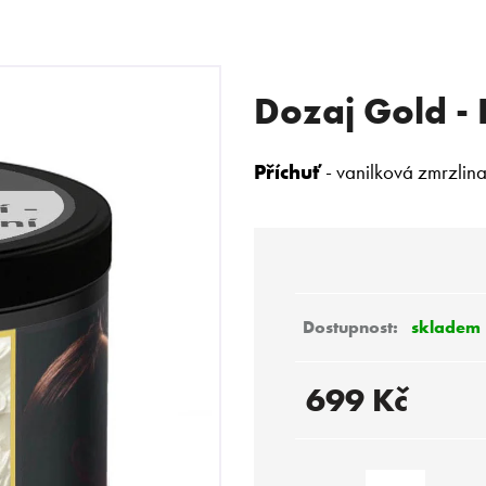
Dozaj Gold - 
 POTŘEBUJETE NAJÍT?
Příchuť
- vanilková zmrzlin
HLEDAT
Doporučujeme
skladem
699 Kč
Měrná
cena: