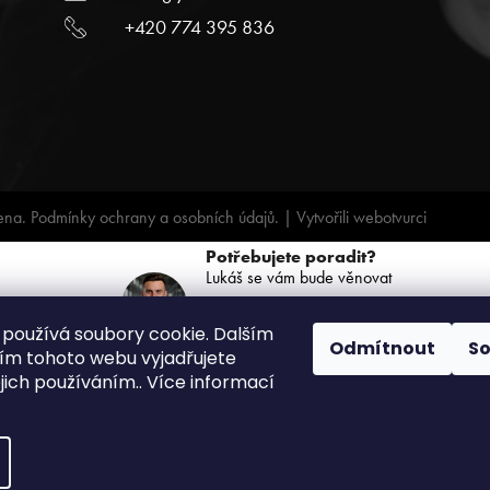
+420 774 395 836
ena.
Podmínky ochrany a osobních údajů.
| Vytvořili
webotvurci
Potřebujete poradit?
Lukáš se vám bude věnovat
+420 739 068 791
používá soubory cookie. Dalším
(PO-PÁ: 8:00 - 16:00)
Odmítnout
S
m tohoto webu vyjadřujete
ejich používáním.. Více informací