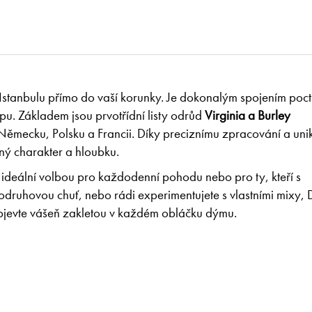
Istanbulu přímo do vaší korunky. Je dokonalým spojením poc
tupu. Základem jsou prvotřídní listy odrůd
Virginia a Burley
ěmecku, Polsku a Francii. Díky preciznímu zpracování a uni
sný charakter a hloubku.
 ideální volbou pro každodenní pohodu nebo pro ty, kteří s
odruhovou chuť, nebo rádi experimentujete s vlastními mixy,
bjevte vášeň zakletou v každém obláčku dýmu.