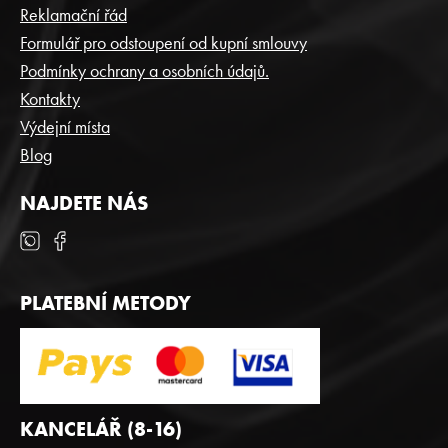
A
Reklamační řád
T
Formulář pro odstoupení od kupní smlouvy
Í
Podmínky ochrany a osobních údajů.
Kontakty
Výdejní místa
Blog
NAJDETE NÁS
PLATEBNÍ METODY
KANCELÁŘ (8-16)