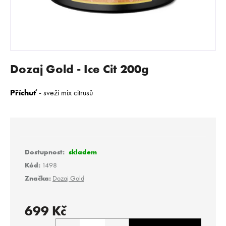
E
N
A
J
Í
Dozaj Gold - Ice Cit 200g
T
?
Příchuť
- sveží mix citrusů
HLEDAT
skladem
Kód:
1498
Značka:
Dozaj Gold
D
o
p
699 Kč
o
Měrná