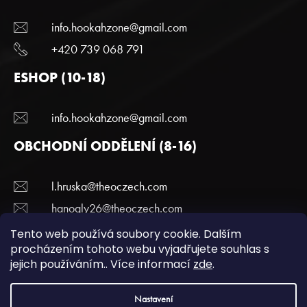
info.hookahzone@gmail.com
+420 739 068 791
ESHOP (10-18)
info.hookahzone@gmail.com
OBCHODNÍ ODDĚLENÍ (8-16)
l.hruska@theoczech.com
hanogly26@theoczech.com
+420 774 395 836
Tento web používá soubory cookie. Dalším
procházením tohoto webu vyjadřujete souhlas s
jejich používáním.. Více informací
zde
.
Copyright 2022 Hookazone.cz. Všechna práva
Nastavení