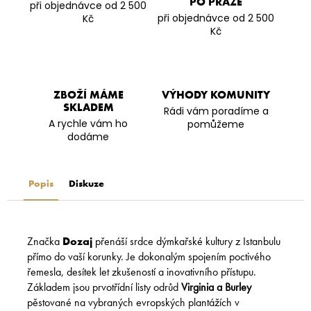
PO PRAZE
při objednávce od 2 500
při objednávce od 2 500
Kč
Kč
ZBOŽÍ MÁME
VÝHODY KOMUNITY
SKLADEM
Rádi vám poradíme a
A rychle vám ho
pomůžeme
dodáme
Popis
Diskuze
Značka
Dozaj
přenáší srdce dýmkařské kultury z Istanbulu
přímo do vaší korunky. Je dokonalým spojením poctivého
řemesla, desítek let zkušeností a inovativního přístupu.
Základem jsou prvotřídní listy odrůd
Virginia a Burley
pěstované na vybraných evropských plantážích v