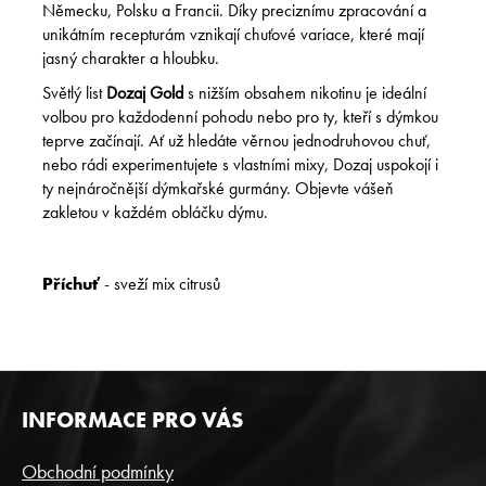
Německu, Polsku a Francii. Díky preciznímu zpracování a
unikátním recepturám vznikají chuťové variace, které mají
jasný charakter a hloubku.
Světlý list
Dozaj Gold
s nižším obsahem nikotinu je ideální
volbou pro každodenní pohodu nebo pro ty, kteří s dýmkou
teprve začínají. Ať už hledáte věrnou jednodruhovou chuť,
nebo rádi experimentujete s vlastními mixy, Dozaj uspokojí i
ty nejnáročnější dýmkařské gurmány. Objevte vášeň
zakletou v každém obláčku dýmu.
Příchuť
- sveží mix citrusů
Z
INFORMACE PRO VÁS
Á
P
Obchodní podmínky