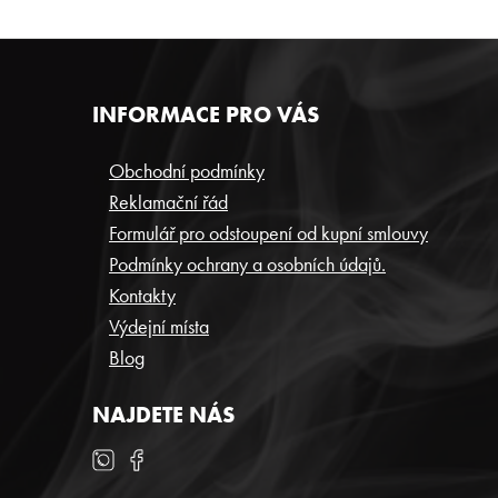
Z
INFORMACE PRO VÁS
Á
P
Obchodní podmínky
Reklamační řád
A
Formulář pro odstoupení od kupní smlouvy
T
Podmínky ochrany a osobních údajů.
Í
Kontakty
Výdejní místa
Blog
NAJDETE NÁS