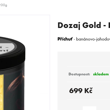
 200g
Dozaj Gold -
 POTŘEBUJETE NAJÍT?
Příchuť
- banánovo-jahodov
HLEDAT
Doporučujeme
skladem
699 Kč
Měrná
cena: