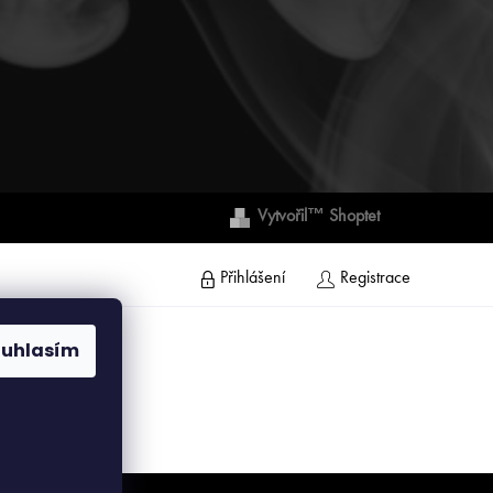
Vytvořil™ Shoptet
Přihlášení
Registrace
ouhlasím