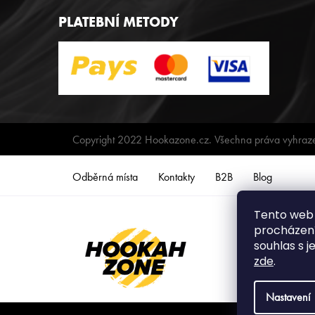
PLATEBNÍ METODY
Copyright 2022 Hookazone.cz. Všechna práva vyhraz
Odběrná místa
Kontakty
B2B
Blog
Tento web 
procházení
souhlas s j
zde
.
Nastavení