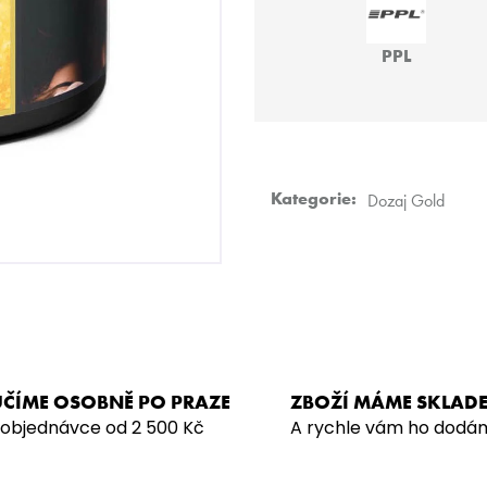
HMS BASIC
JO! - POMEL:LA
499 Kč
219 Kč
PPL
Kategorie
:
Dozaj Gold
ČÍME OSOBNĚ PO PRAZE
ZBOŽÍ MÁME SKLAD
 objednávce od 2 500 Kč
A rychle vám ho dodá