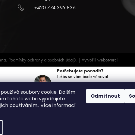
+420 774 395 836
ena.
Podmínky ochrany a osobních údajů.
| Vytvořili
webotvurci
Potřebujete poradit?
Lukáš se vám bude věnovat
+420 739 068 791
používá soubory cookie. Dalším
(PO-PÁ: 8:00 - 16:00)
Odmítnout
S
m tohoto webu vyjadřujete
ejich používáním.. Více informací