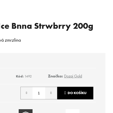
 Ice Bnna Strwbrry 200g
á zmrzlina
Značka:
Dozaj Gold
Kód:
1492
DO KOŠÍKU
Následující