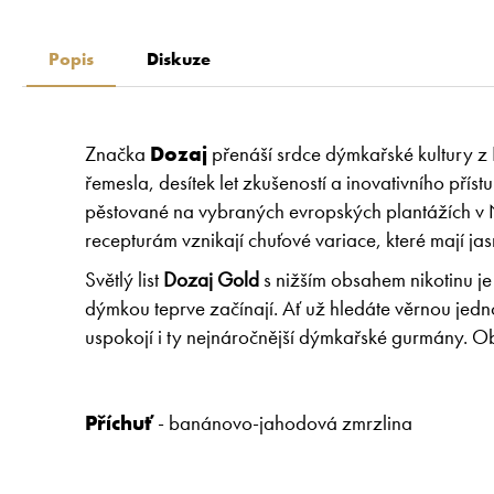
Popis
Diskuze
Značka
Dozaj
přenáší srdce dýmkařské kultury z 
řemesla, desítek let zkušeností a inovativního přís
pěstované na vybraných evropských plantážích v N
recepturám vznikají chuťové variace, které mají ja
Světlý list
Dozaj Gold
s nižším obsahem nikotinu je
dýmkou teprve začínají. Ať už hledáte věrnou jedn
uspokojí i ty nejnáročnější dýmkařské gurmány. O
Příchuť
- banánovo-jahodová zmrzlina