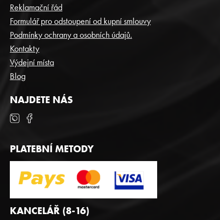
A
Reklamační řád
T
Formulář pro odstoupení od kupní smlouvy
Í
Podmínky ochrany a osobních údajů.
Kontakty
Výdejní místa
Blog
NAJDETE NÁS
PLATEBNÍ METODY
KANCELÁŘ (8-16)