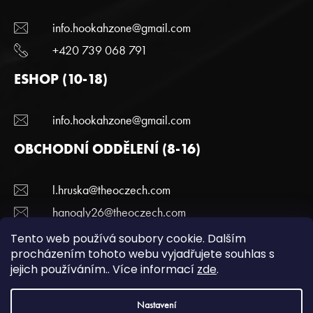
info.hookahzone@gmail.com
+420 739 068 791
ESHOP (10-18)
info.hookahzone@gmail.com
OBCHODNÍ ODDĚLENÍ (8-16)
l.hruska@theoczech.com
hanogly26@theoczech.com
+420 774 395 836
Tento web používá soubory cookie. Dalším
procházením tohoto webu vyjadřujete souhlas s
jejich používáním.. Více informací
zde
.
Copyright 2022 Hookazone.cz. Všechna práva
Nastavení