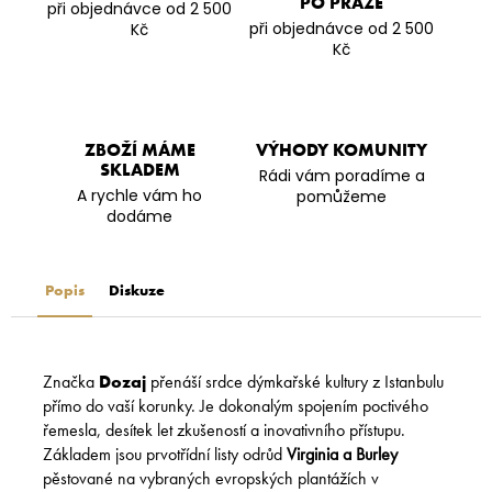
PO PRAZE
při objednávce od 2 500
při objednávce od 2 500
Kč
Kč
ZBOŽÍ MÁME
VÝHODY KOMUNITY
SKLADEM
Rádi vám poradíme a
A rychle vám ho
pomůžeme
dodáme
Popis
Diskuze
Značka
Dozaj
přenáší srdce dýmkařské kultury z Istanbulu
přímo do vaší korunky. Je dokonalým spojením poctivého
řemesla, desítek let zkušeností a inovativního přístupu.
Základem jsou prvotřídní listy odrůd
Virginia a Burley
pěstované na vybraných evropských plantážích v