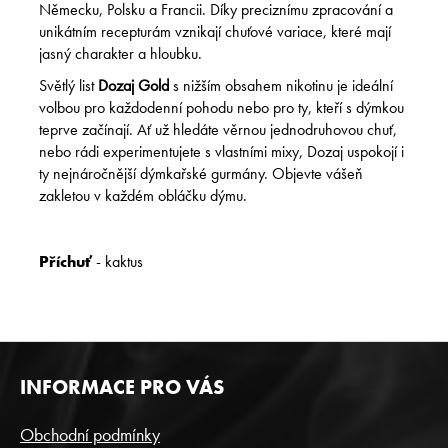
Německu, Polsku a Francii. Díky preciznímu zpracování a
unikátním recepturám vznikají chuťové variace, které mají
jasný charakter a hloubku.
Světlý list
Dozaj Gold
s nižším obsahem nikotinu je ideální
volbou pro každodenní pohodu nebo pro ty, kteří s dýmkou
teprve začínají. Ať už hledáte věrnou jednodruhovou chuť,
nebo rádi experimentujete s vlastními mixy, Dozaj uspokojí i
ty nejnáročnější dýmkařské gurmány. Objevte vášeň
zakletou v každém obláčku dýmu.
Příchuť
- kaktus
Z
INFORMACE PRO VÁS
Á
P
Obchodní podmínky