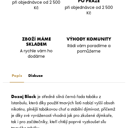
PO PRAZE
při objednávce od 2 500
při objednávce od 2 500
Kč
Kč
ZBOŽÍ MÁME
VÝHODY KOMUNITY
SKLADEM
Rádi vám poradíme a
A rychle vám ho
pomůžeme
dodáme
Popis
Diskuze
Dozaj Black
je středně silná černá řada tabáku z
Istanbulu, která díky použití tmavých listů nabízí vyšší obsah
nikotinu, plnější tabákovou chuť a stabilní dýmivost, přičemž
je díky své vyváženosti vhodná jak pro zkušené dýmkaře,
tak i pro začátečníky, kteří chtějí poprvé vyzkoušet sílu
tmavého tabáku.