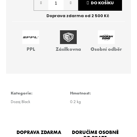
r
DO KOŠÍKU
cena:
u
č
u
j
e
m
e
PPL
Zásilkovna
Osobní odběr
THEO
-
BIG
PIR
40G
Kategorie
:
Hmotnost
:
259
Kč
Dozaj Black
0.2 kg
DOPRAVA ZDARMA
DORUČÍME OSOBNĚ