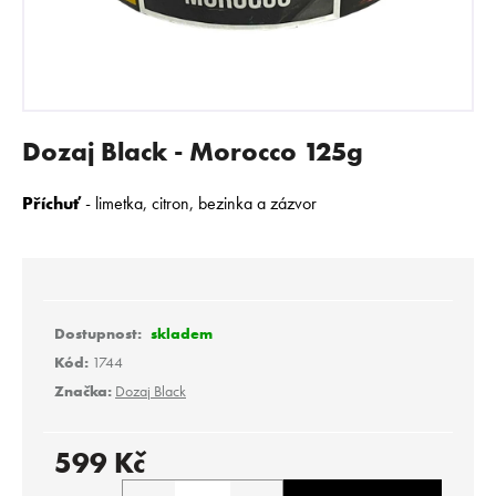
E
N
A
J
Í
Dozaj Black - Morocco 125g
T
?
Příchuť
- limetka, citron, bezinka a zázvor
HLEDAT
skladem
Kód:
1744
Značka:
Dozaj Black
D
o
p
599 Kč
o
Měrná