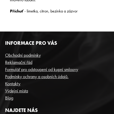
Příchuť
- limetka, citron, bezinka a zázvor
Z
INFORMACE PRO VÁS
Á
P
Obchodní podmínky
A
Reklamační řád
T
Formulář pro odstoupení od kupní smlouvy
Í
Podmínky ochrany a osobních údajů.
Kontakty
Výdejní místa
Blog
NAJDETE NÁS