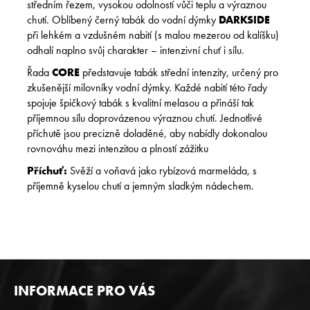
středním řezem, vysokou odolností vůči teplu a výraznou
chutí. Oblíbený černý tabák do vodní dýmky
DARKSIDE
při lehkém a vzdušném nabití (s malou mezerou od kalíšku)
odhalí naplno svůj charakter – intenzivní chuť i sílu.
Řada
CORE
představuje tabák střední intenzity, určený pro
zkušenější milovníky vodní dýmky. Každé nabití této řady
spojuje špičkový tabák s kvalitní melasou a přináší tak
příjemnou sílu doprovázenou výraznou chutí. Jednotlivé
příchutě jsou precizně doladěné, aby nabídly dokonalou
rovnováhu mezi intenzitou a plností zážitku
Příchuť:
Svěží a voňavá jako rybízová marmeláda, s
příjemně kyselou chutí a jemným sladkým nádechem.
Z
INFORMACE PRO VÁS
Á