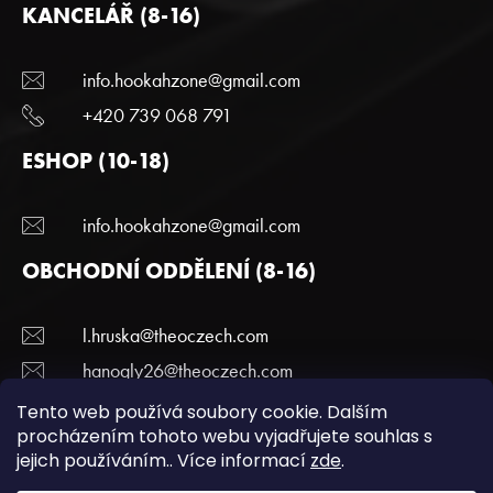
KANCELÁŘ (8-16)
info.hookahzone@gmail.com
+420 739 068 791
ESHOP (10-18)
info.hookahzone@gmail.com
OBCHODNÍ ODDĚLENÍ (8-16)
l.hruska@theoczech.com
hanogly26@theoczech.com
+420 774 395 836
Tento web používá soubory cookie. Dalším
procházením tohoto webu vyjadřujete souhlas s
jejich používáním.. Více informací
zde
.