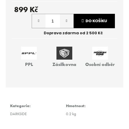
r
u
899 Kč
č
Měrná
u
DO KOŠÍKU
cena:
j
e
m
e
HMS
PPL
Zásilkovna
Osobní odběr
BASIC
499
Kč
Kategorie
:
Hmotnost
:
DARKSIDE
0.2 kg