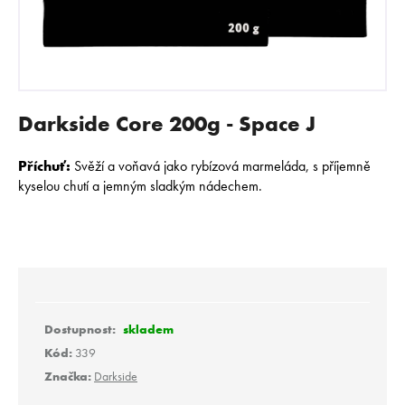
E
N
A
J
Í
Darkside Core 200g - Space J
T
?
Příchuť:
Svěží a voňavá jako rybízová marmeláda, s příjemně
kyselou chutí a jemným sladkým nádechem.
HLEDAT
D
skladem
o
Kód:
339
p
Značka:
Darkside
o