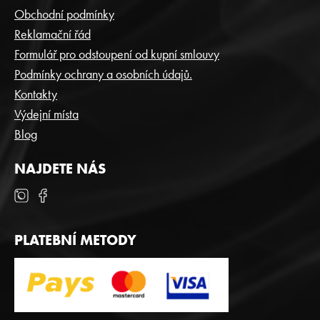
P
Obchodní podmínky
A
Reklamační řád
T
Formulář pro odstoupení od kupní smlouvy
Í
Podmínky ochrany a osobních údajů.
Kontakty
Výdejní místa
Blog
NAJDETE NÁS
PLATEBNÍ METODY