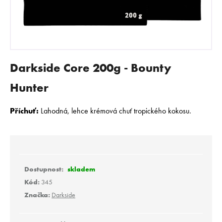
E
N
A
J
Í
Darkside Core 200g - Bounty
T
?
Hunter
Příchuť:
Lahodná, lehce krémová chuť tropického kokosu.
HLEDAT
skladem
D
Kód:
345
o
Značka:
Darkside
p
o