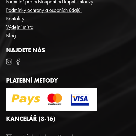
T
Formulář pro odstoupení od kupní smlouvy
Í
Podmínky ochrany a osobních údajů.
Kontakty
Výdejní místa
Blog
NAJDETE NÁS
PLATEBNÍ METODY
KANCELÁŘ (8-16)