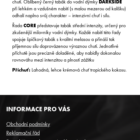
chutí. Oblíbený černý tabák do vodní dýmky
DARKSIDE
při lehkém a vzdušném nabití (s malou mezerou od kalíšku)
odhalí naplno svůj charakter – intenzivní chuť i sílu.
Řada
CORE
představuje tabák střední intenzity, určený pro
zkušenější milovníky vodní dýmky. Každé nabití této řady
spojuje špičkový tabák s kvalitní melasou a přináší tak
příjemnou sílu doprovázenou výraznou chutí. Jednotlivé
příchutě jsou precizně doladěné, aby nabídly dokonalou
rovnováhu mezi intenzitou a plností zážitku
Příchuť:
Lahodná, lehce krémová chuť tropického kokosu.
Z
INFORMACE PRO VÁS
Á
P
Obchodní podmínky
A
Reklamační řád