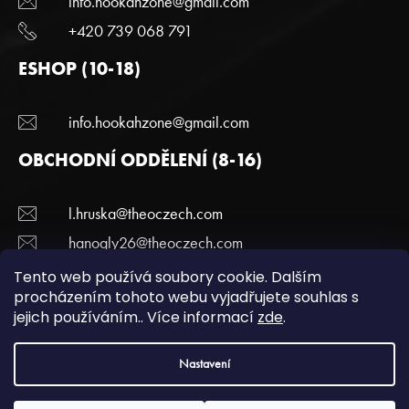
info.hookahzone@gmail.com
+420 739 068 791
ESHOP (10-18)
info.hookahzone@gmail.com
OBCHODNÍ ODDĚLENÍ (8-16)
l.hruska@theoczech.com
hanogly26@theoczech.com
+420 774 395 836
Tento web používá soubory cookie. Dalším
procházením tohoto webu vyjadřujete souhlas s
jejich používáním.. Více informací
zde
.
Copyright 2022 Hookazone.cz. Všechna práva
Nastavení
vyhrazena.
Podmínky ochrany a osobních údajů.
| Vytvořili
webotvurci