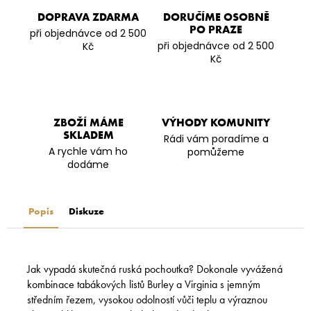
DOPRAVA ZDARMA
DORUČÍME OSOBNĚ
PO PRAZE
při objednávce od 2 500
při objednávce od 2 500
Kč
Kč
ZBOŽÍ MÁME
VÝHODY KOMUNITY
SKLADEM
Rádi vám poradíme a
A rychle vám ho
pomůžeme
dodáme
Popis
Diskuze
Jak vypadá skutečná ruská pochoutka? Dokonale vyvážená
kombinace tabákových listů Burley a Virginia s jemným
středním řezem, vysokou odolností vůči teplu a výraznou