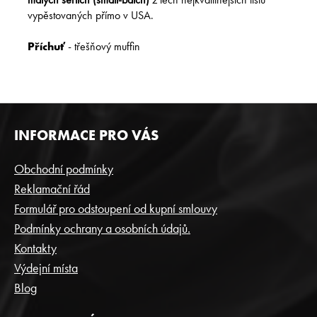
vypěstovaných přímo v USA.
Příchuť
- třešňový muffin
Z
INFORMACE PRO VÁS
Á
P
Obchodní podmínky
A
Reklamační řád
T
Formulář pro odstoupení od kupní smlouvy
Í
Podmínky ochrany a osobních údajů.
Kontakty
Výdejní místa
Blog