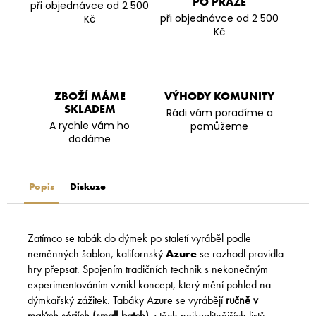
PO PRAZE
při objednávce od 2 500
při objednávce od 2 500
Kč
Kč
ZBOŽÍ MÁME
VÝHODY KOMUNITY
SKLADEM
Rádi vám poradíme a
A rychle vám ho
pomůžeme
dodáme
Popis
Diskuze
Zatímco se tabák do dýmek po staletí vyráběl podle
neměnných šablon, kalifornský
Azure
se rozhodl pravidla
hry přepsat. Spojením tradičních technik s nekonečným
experimentováním vznikl koncept, který mění pohled na
dýmkařský zážitek. Tabáky Azure se vyrábějí
ručně v
malých sériích (small-batch)
z těch nejkvalitnějších listů